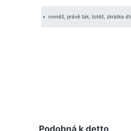
rovněž, právě tak, totéž, zkratka dt
Podobná k detto