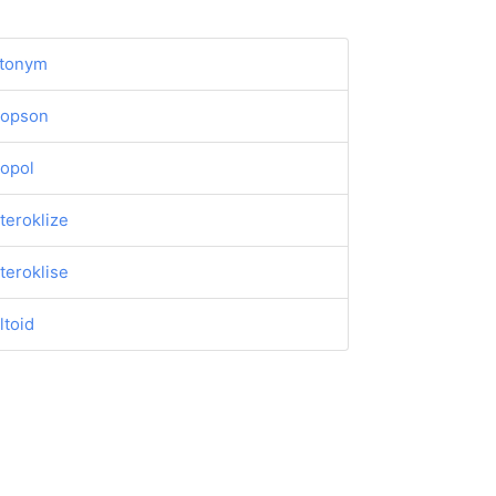
tonym
opson
opol
teroklize
teroklise
ltoid