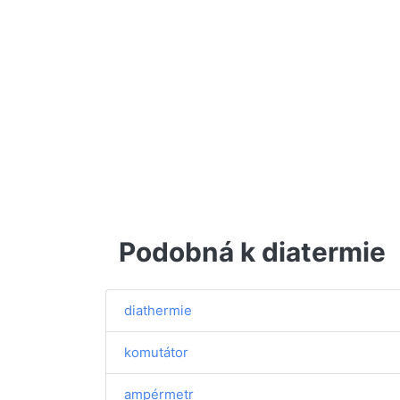
Podobná k diatermie
diathermie
komutátor
ampérmetr