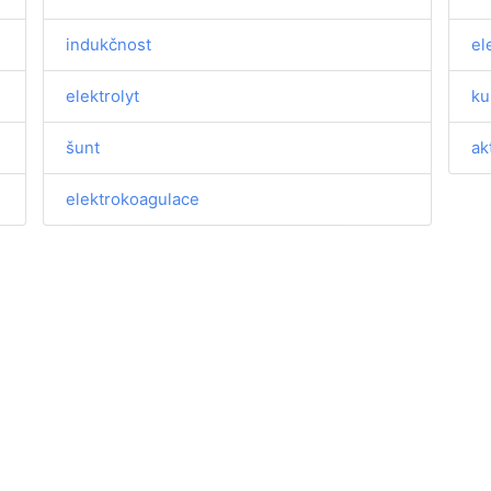
indukčnost
el
elektrolyt
ku
šunt
ak
elektrokoagulace