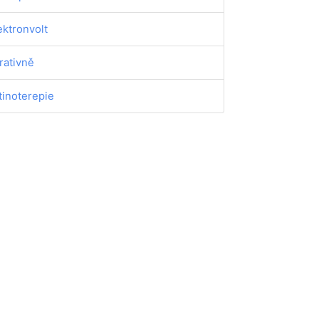
ektronvolt
rativně
tinoterepie