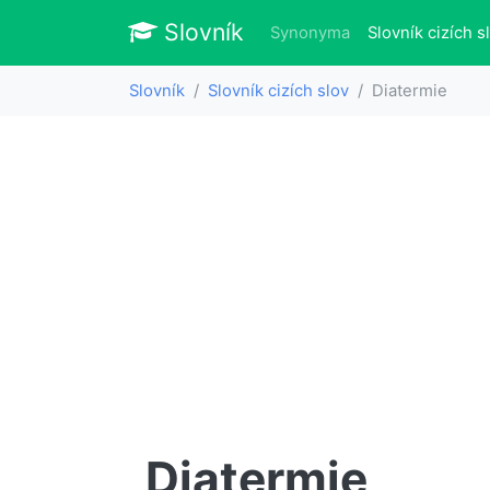
Slovník
Slovník
Synonyma
Slovník cizích s
Slovník
Slovník cizích slov
Diatermie
Diatermie