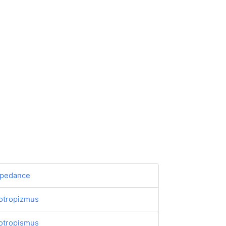
pedance
otropizmus
otropismus