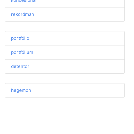
koncesionář
rekordman
portfólio
portfólium
detentor
hegemon