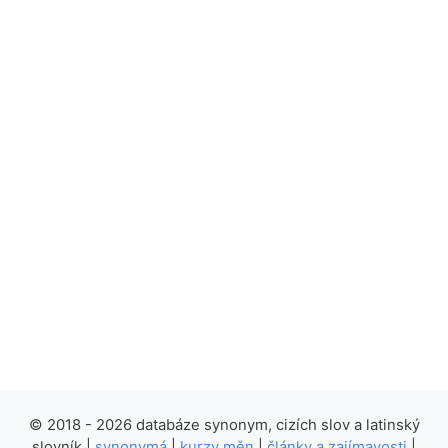
© 2018 - 2026 databáze synonym, cizích slov a latinský
slovník |
synonymá
|
kurzy měn
|
články a zajímavosti
|