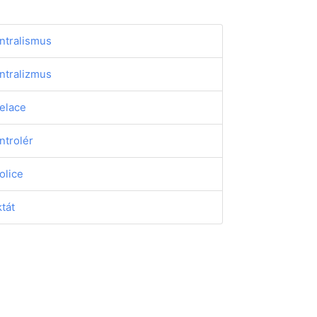
ntralismus
ntralizmus
elace
ntrolér
olice
ktát