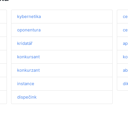
kybernetika
ce
oponentura
ce
kridatář
ap
konkursant
ko
konkurzant
ab
instance
di
dispečink