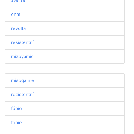
averse
ohm
revolta
resistentní
mizoyamie
misogamie
rezistentní
fóbie
fobie