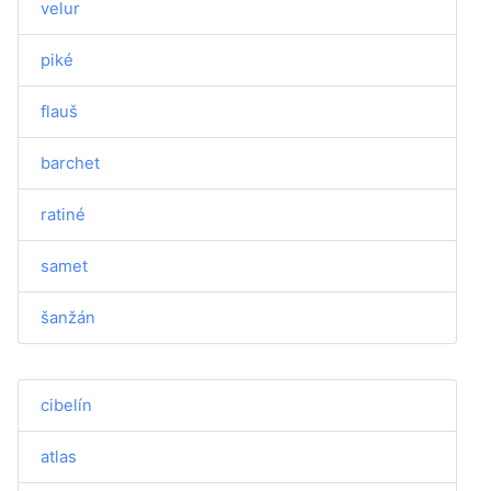
velur
piké
flauš
barchet
ratiné
samet
šanžán
cibelín
atlas