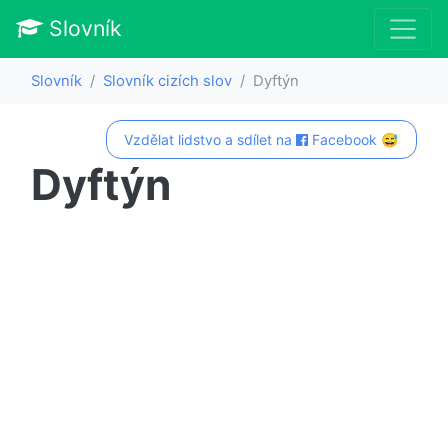
Slovník
Slovník
Slovník cizích slov
Dyftýn
Vzdělat lidstvo a sdílet na
Facebook 😅
Dyftýn