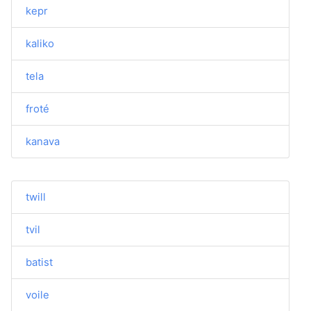
kepr
kaliko
tela
froté
kanava
twill
tvil
batist
voile