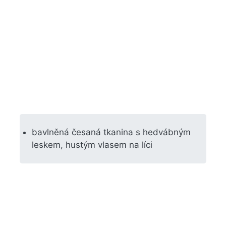
bavlněná česaná tkanina s hedvábným
leskem, hustým vlasem na líci