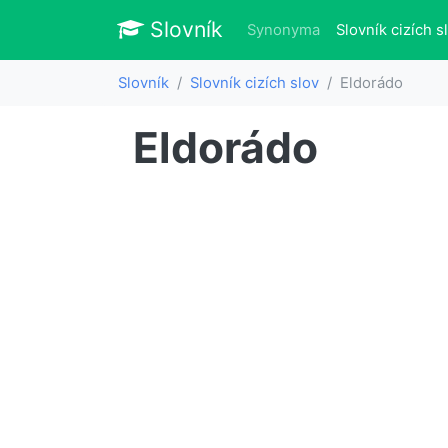
Slovník
Slovník
Synonyma
Slovník cizích s
Slovník
Slovník cizích slov
Eldorádo
Eldorádo