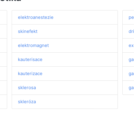
elektroanestezie
pe
skinefekt
dr
elektromagnet
ex
kauterisace
ga
kauterizace
ga
sklerosa
ga
skleróza