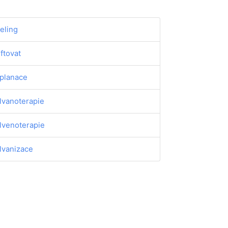
eling
iftovat
planace
lvanoterapie
lvenoterapie
lvanizace