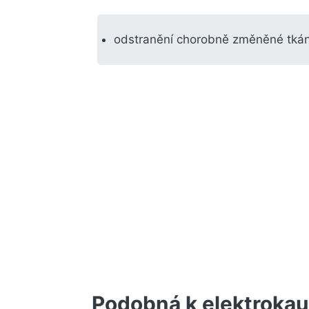
odstranění chorobně změněné tkán
Podobná k elektrokau