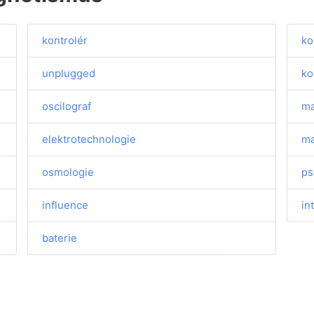
kontrolér
ko
unplugged
ko
oscilograf
ma
elektrotechnologie
ma
osmologie
ps
influence
in
baterie