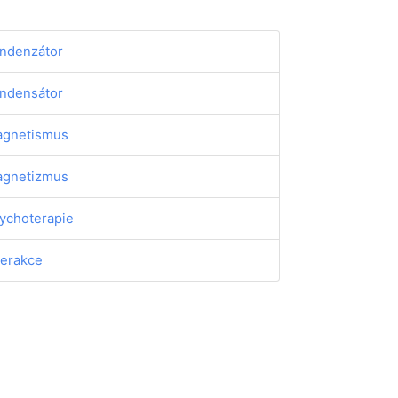
ndenzátor
ndensátor
gnetismus
gnetizmus
ychoterapie
terakce