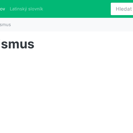
(aktuálně)
lov
Latinský slovník
ismus
ismus