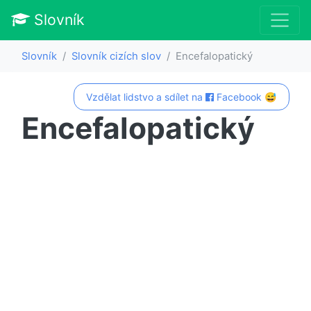
Slovník
Slovník
Slovník cizích slov
Encefalopatický
Vzdělat lidstvo a sdílet na
Facebook 😅
Encefalopatický