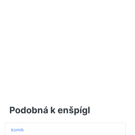
Podobná k enšpígl
komik