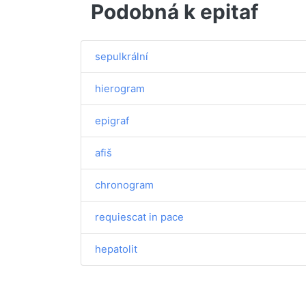
Podobná k epitaf
sepulkrální
hierogram
epigraf
afiš
chronogram
requiescat in pace
hepatolit