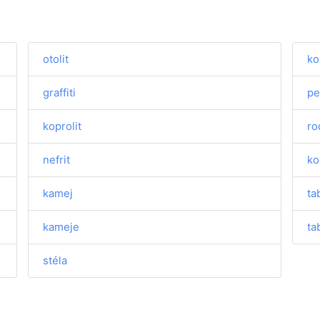
otolit
ko
graffiti
pe
koprolit
ro
nefrit
ko
kamej
ta
kameje
ta
stéla