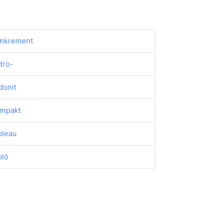
nkrement
tro-
donit
mpakt
bleau
bló