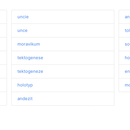
uncie
an
unce
to
moravikum
so
tektogenese
ho
tektogeneze
en
holotyp
mo
andezit