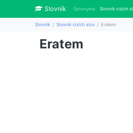
Slovník
Slovník
Synonyma
Slovník cizích s
Slovník
Slovník cizích slov
Eratem
Eratem