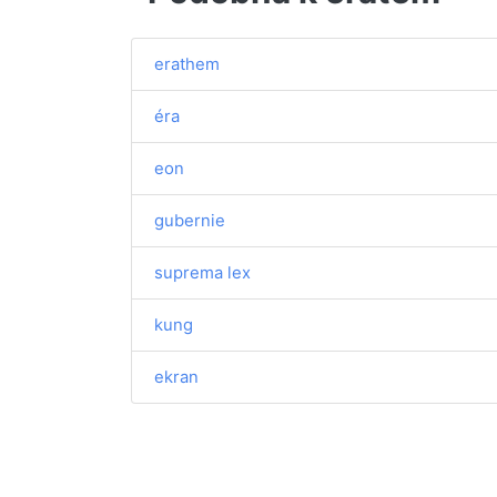
erathem
éra
eon
gubernie
suprema lex
kung
ekran