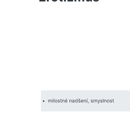
milostné nadšení, smyslnost