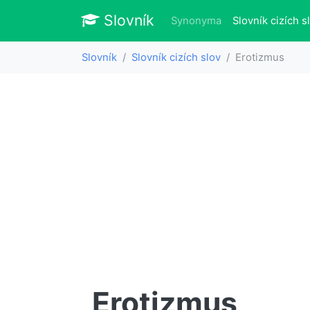
Slovník
Slovník
Synonyma
Slovník cizích s
Slovník
Slovník cizích slov
Erotizmus
Erotizmus