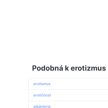
Podobná k erotizmus
erotismus
erotičnost
pikanterie