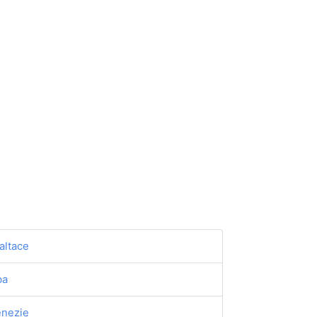
altace
ba
enezie