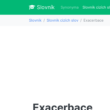
Slovník
Slovník
Synonyma
Slovník cizích s
Slovník
Slovník cizích slov
Exacerbace
Exacerbace