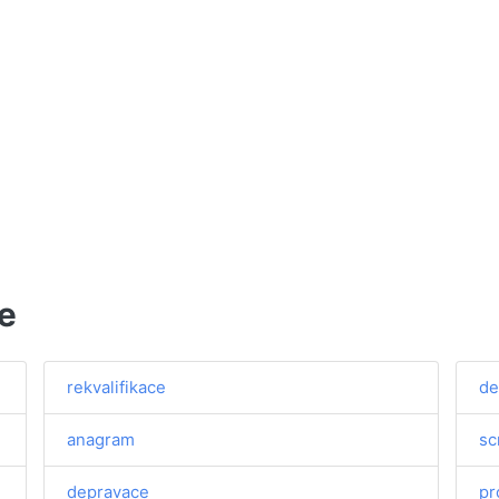
e
rekvalifikace
de
anagram
sc
depravace
pr