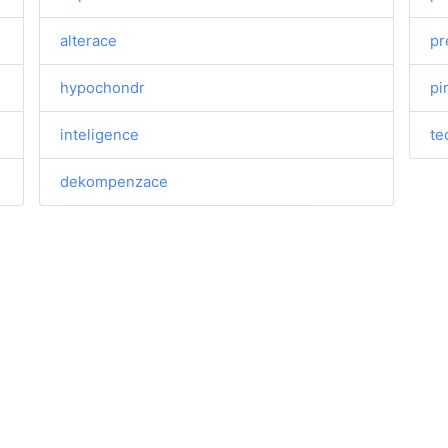
alterace
pr
hypochondr
pi
inteligence
te
dekompenzace