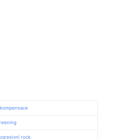
kompensace
reening
ogresivní rock