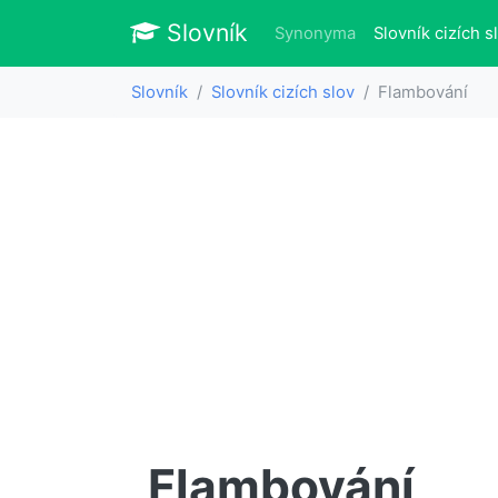
Slovník
Slovník
Synonyma
Slovník cizích s
Slovník
Slovník cizích slov
Flambování
Flambování