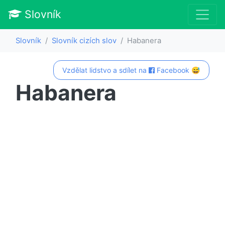
Slovník
Slovník
Slovník cizích slov
Habanera
Vzdělat lidstvo a sdílet na
Facebook 😅
Habanera