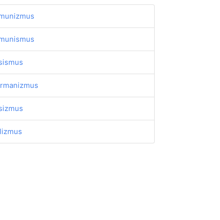
munizmus
munismus
sismus
rmanizmus
sizmus
alizmus