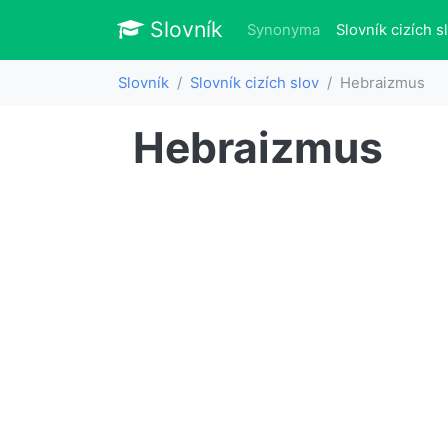
Slovník
Slovník
Synonyma
Slovník cizích s
Slovník
Slovník cizích slov
Hebraizmus
Hebraizmus