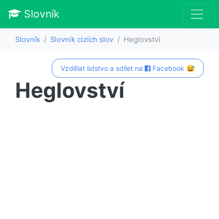
Slovník
Slovník
Slovník cizích slov
Heglovství
Vzdělat lidstvo a sdílet na
Facebook 😅
Heglovství