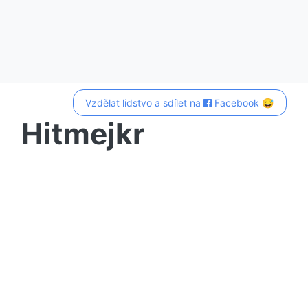
Vzdělat lidstvo a sdílet na
Facebook 😅
Hitmejkr