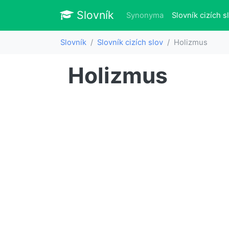
Slovník
Slovník
Synonyma
Slovník cizích s
Slovník
Slovník cizích slov
Holizmus
Holizmus