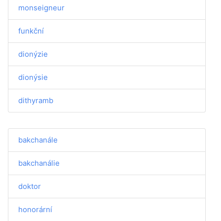
monseigneur
funkční
dionýzie
dionýsie
dithyramb
bakchanále
bakchanálie
doktor
honorární