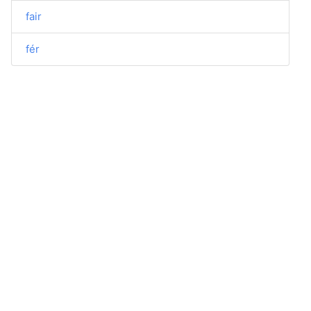
fair
fér