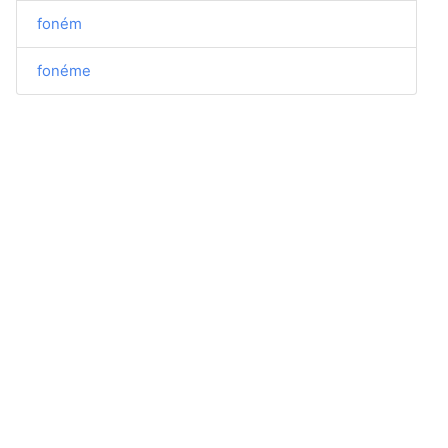
foném
fonéme