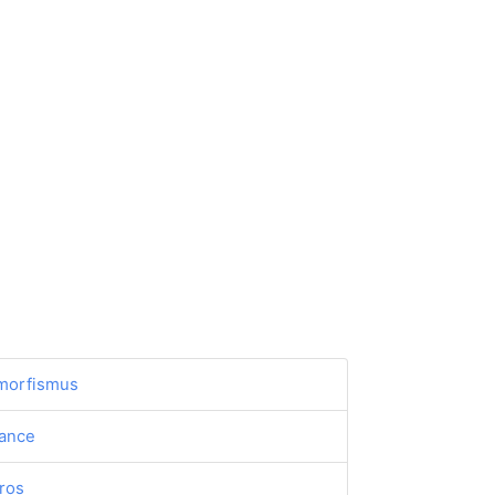
morfismus
iance
ros