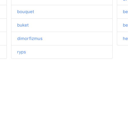
bouquet
be
buket
be
dimorfizmus
he
ryps