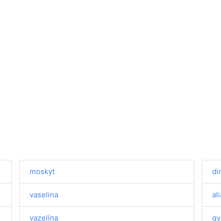
moskyt
di
vaselina
al
vazelína
gy