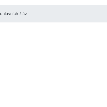
pohlavních žláz