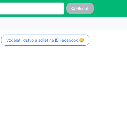
Hledat
Vzdělat lidstvo a sdílet na
Facebook 😅