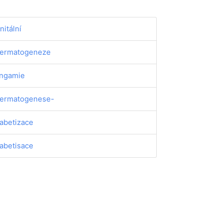
nitální
ermatogeneze
ngamie
ermatogenese-
fabetizace
fabetisace