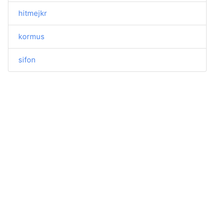
hitmejkr
kormus
sifon