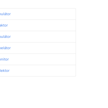
ulátor
aktor
bulátor
belátor
nitor
lektor