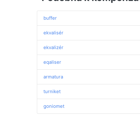
buffer
ekvalisér
ekvalizér
eqaliser
armatura
turniket
goniomet