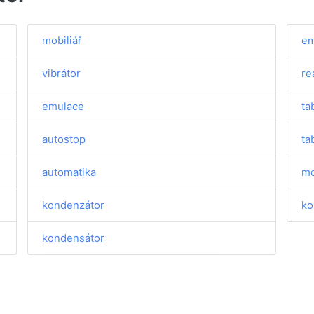
mobiliář
em
vibrátor
re
emulace
ta
autostop
ta
automatika
mo
kondenzátor
ko
kondensátor