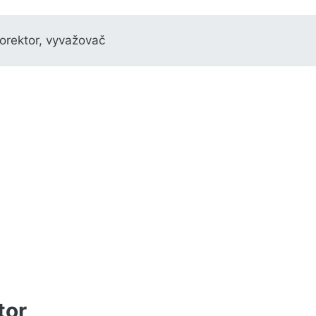
korektor, vyvažovač
tor