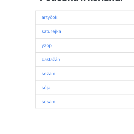
artyčok
saturejka
yzop
baklažán
sezam
sója
sesam