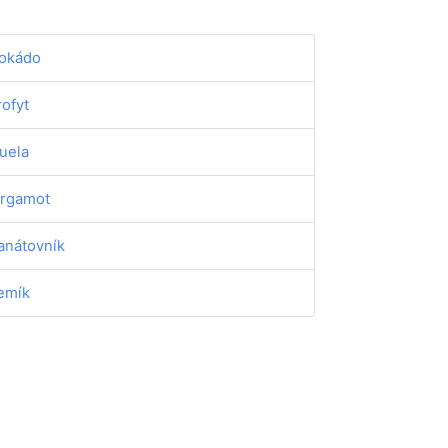
okádo
rofyt
uela
rgamot
anátovník
emík