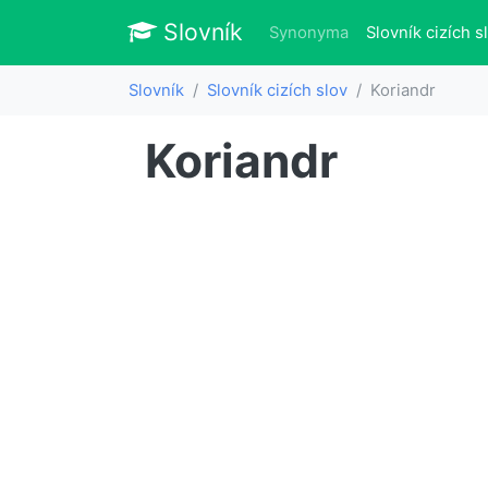
Slovník
Slovník
Synonyma
Slovník cizích s
Slovník
Slovník cizích slov
Koriandr
Koriandr