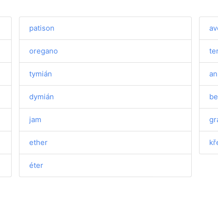
patison
av
oregano
te
tymián
an
dymián
be
jam
gr
ether
kř
éter