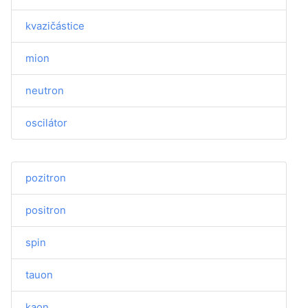
kvazičástice
mion
neutron
oscilátor
pozitron
positron
spin
tauon
kaon