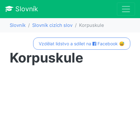
Slovník
Slovník
Slovník cizích slov
Korpuskule
Vzdělat lidstvo a sdílet na
Facebook 😅
Korpuskule