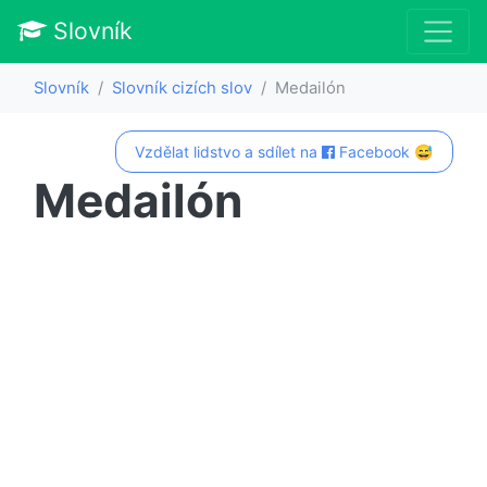
Slovník
Slovník
Slovník cizích slov
Medailón
Vzdělat lidstvo a sdílet na
Facebook 😅
Medailón