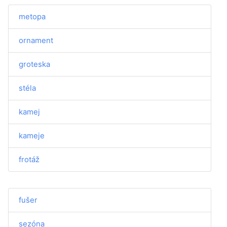
metopa
ornament
groteska
stéla
kamej
kameje
frotáž
fušer
sezóna