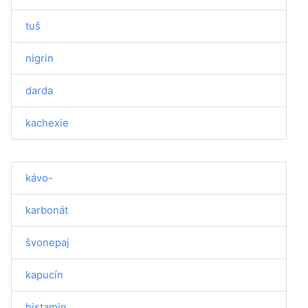
tuš
nigrin
darda
kachexie
kávo-
karbonát
švonepaj
kapucín
histamin