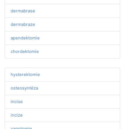
dermabrase
dermabraze
apendektomie
chordektomie
hysterektomie
osteosyntéza
incise
incize
vagotomie