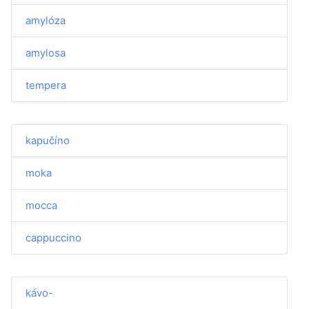
amylóza
amylosa
tempera
kapučíno
moka
mocca
cappuccino
kávo-