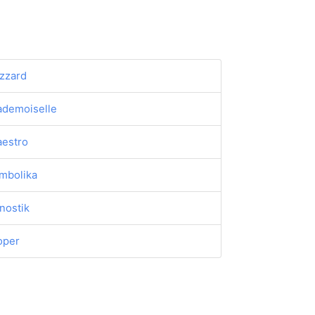
izzard
demoiselle
estro
mbolika
nostik
oper