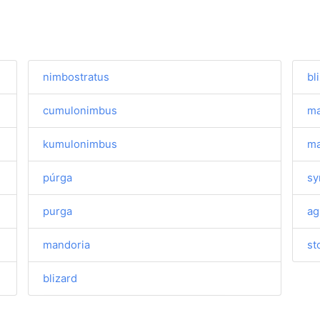
nimbostratus
bl
cumulonimbus
ma
kumulonimbus
ma
púrga
sy
purga
ag
mandoria
st
blizard