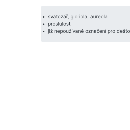
svatozář, gloriola, aureola
proslulost
již nepoužívané označení pro dešť