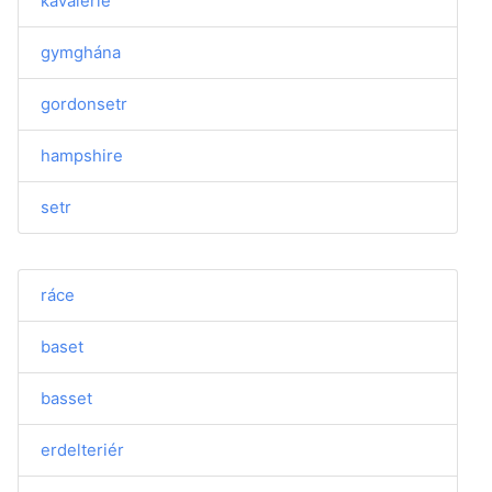
kavalerie
gymghána
gordonsetr
hampshire
setr
ráce
baset
basset
erdelteriér