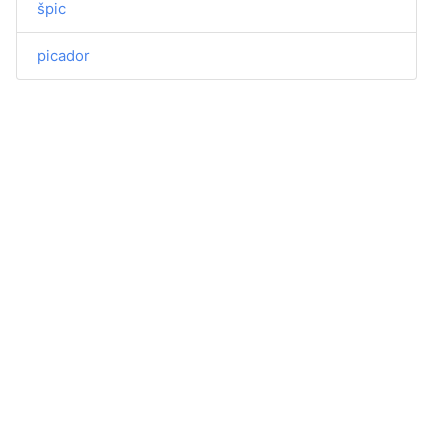
špic
picador