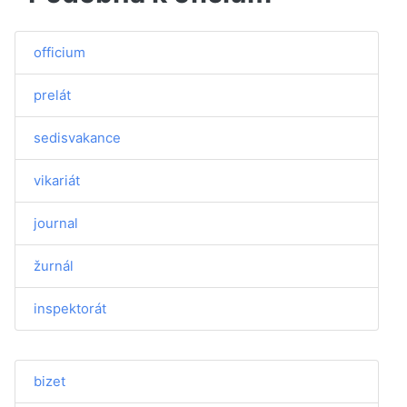
officium
prelát
sedisvakance
vikariát
journal
žurnál
inspektorát
bizet