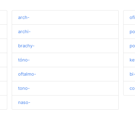
arch-
of
archi-
po
brachy-
po
tóno-
ke
oftalmo-
bi
tono-
co
naso-