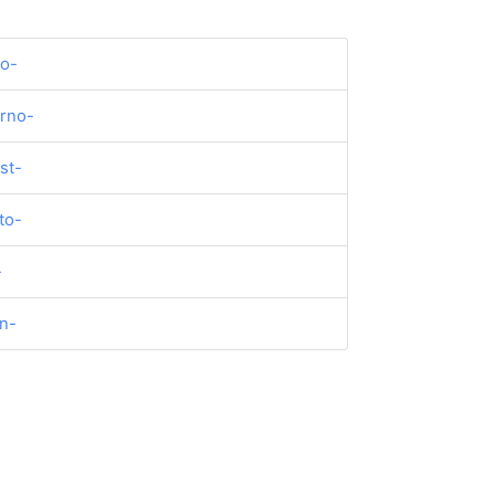
io-
rno-
st-
to-
-
n-