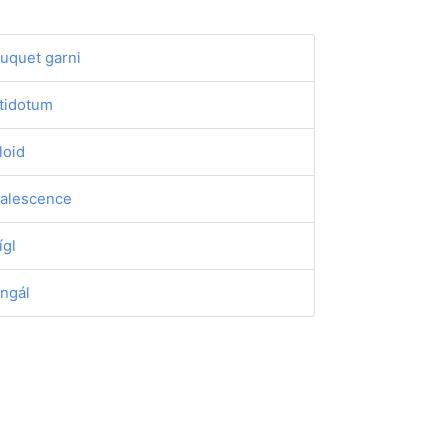
uquet garni
tidotum
loid
alescence
ígl
ngál