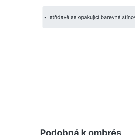
střídavě se opakující barevné stínov
Podobná k ombrés