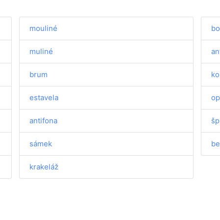
mouliné
bo
muliné
an
brum
ko
estavela
op
antifona
šp
sámek
be
krakeláž