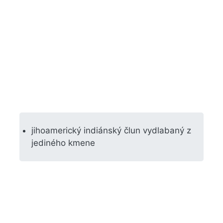
jihoamerický indiánský člun vydlabaný z
jediného kmene