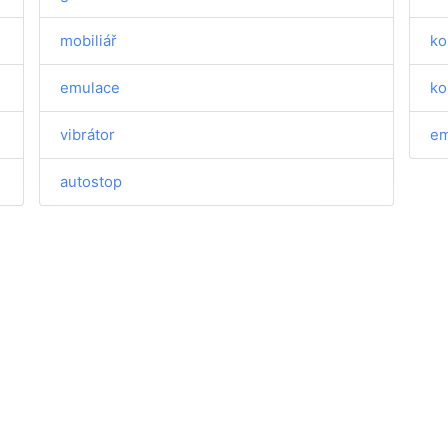
mobiliář
ko
emulace
ko
vibrátor
em
autostop