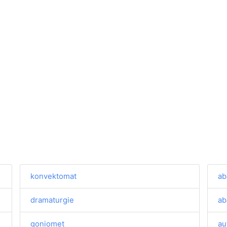
konvektomat
ab
dramaturgie
ab
goniomet
au