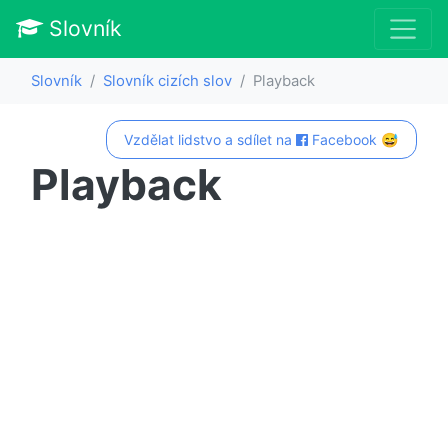
Slovník
Slovník
Slovník cizích slov
Playback
Vzdělat lidstvo a sdílet na
Facebook 😅
Playback