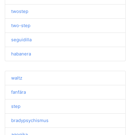
twostep
two-step
seguidilla
habanera
waltz
fanfára
step
bradypsychismus
agogika