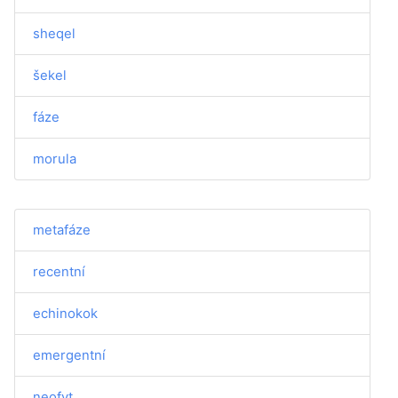
sheqel
šekel
fáze
morula
metafáze
recentní
echinokok
emergentní
neofyt