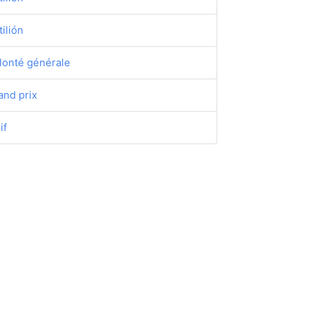
tilión
lonté générale
and prix
if