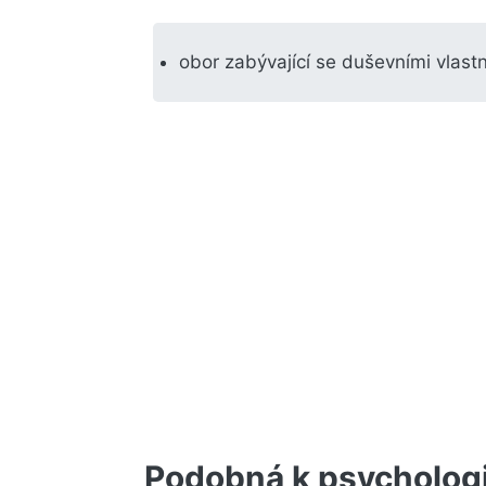
obor zabývající se duševními vlastno
Podobná k psycholog