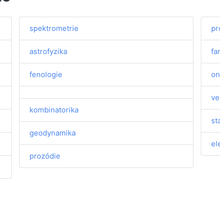
spektrometrie
pr
astrofyzika
fa
fenologie
on
ve
kombinatorika
st
geodynamika
el
prozódie