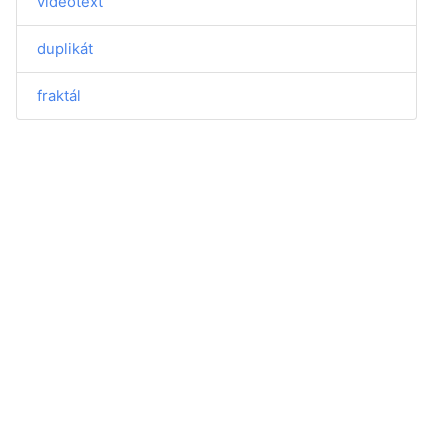
videotext
duplikát
fraktál