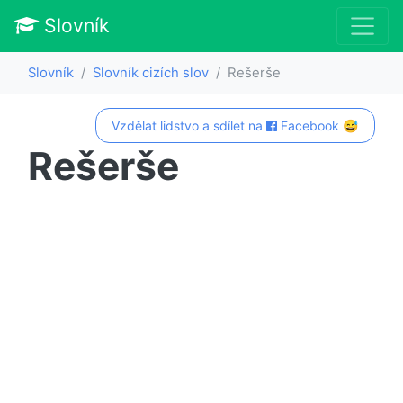
Slovník
Slovník
Slovník cizích slov
Rešerše
Vzdělat lidstvo a sdílet na
Facebook 😅
Rešerše