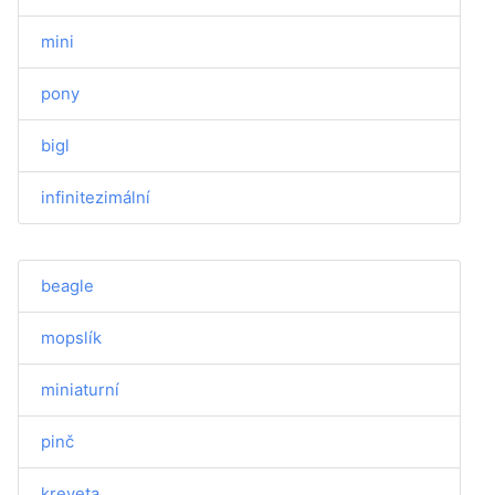
mini
pony
bigl
infinitezimální
beagle
mopslík
miniaturní
pinč
kreveta