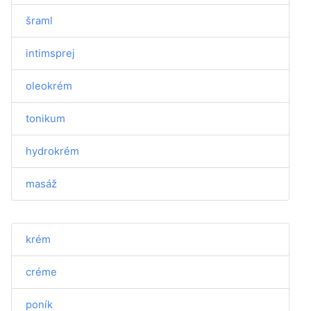
šraml
intimsprej
oleokrém
tonikum
hydrokrém
masáž
krém
créme
poník