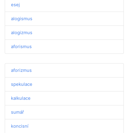
esej
alogismus
alogizmus
aforismus
aforizmus
spekulace
kalkulace
sumář
koncisní