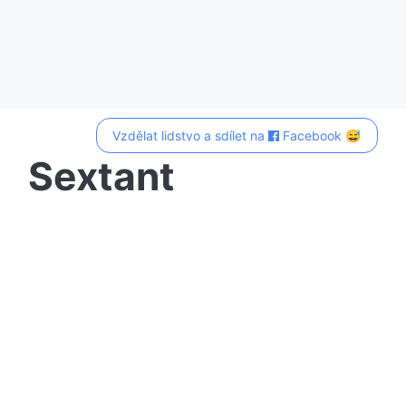
Vzdělat lidstvo a sdílet na
Facebook 😅
Sextant