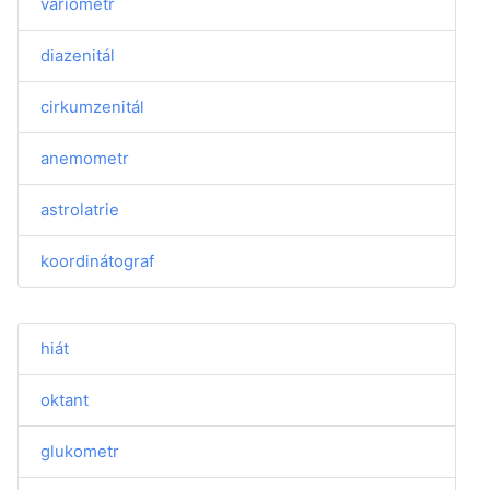
variometr
diazenitál
cirkumzenitál
anemometr
astrolatrie
koordinátograf
hiát
oktant
glukometr